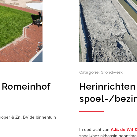
Categorie: Grondwerk
n Romeinhof
Herinrichten
spoel-/bezi
 koper & Zn. BV de binnentuin
In opdracht van
A.E. de Wit 
spoel-/bezinkbassin geoptimal