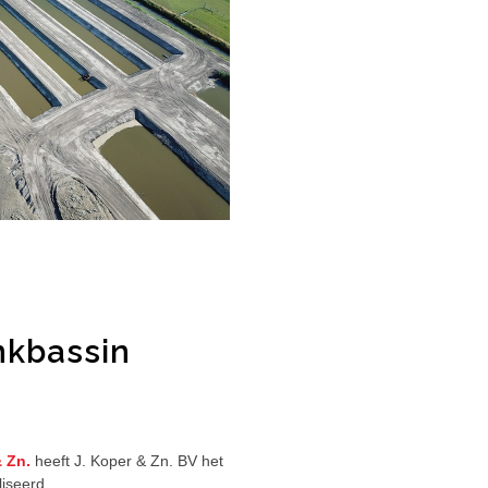
nkbassin
& Zn.
heeft J. Koper & Zn. BV het
iseerd.