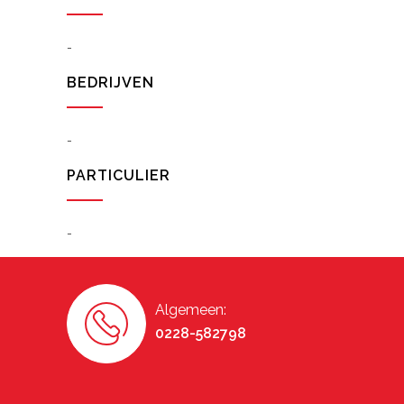
-
BEDRIJVEN
-
PARTICULIER
-
Algemeen:
0228-582798